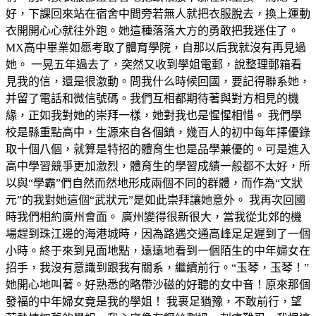
好，下課回來站在宿舍中間旁若無人就把衣服脫去，換上運動
衣開開心心就往外跑。她這種落落大方的勇敢把我迷住了。
MX高中畢業如愿考取了體育學院，自那以后我就沒有再見過
她。 一晃五年過去了，突然又收到學姐電郵，說整理郵箱看
見我的信，還是很激動。問我什么時候回國，要記得聯系她，
并留了電話和微信號碼。我們互相都期待著與對方相見的機
緣，正如我對她的崇拜一樣，她對我也是惺惺相惜。 我們學
校是縣重點高中，生源來自各個鎮，幾百人的初中每年擇優錄
取十個八個，就算是特招的體育生也是品學兼優的。可是進入
高中學習競爭更加激烈，體育生的學習成績一般都不太好，所
以與“學霸”們自然而然地形成兩個不同的群體，而作為“文狀
元”的我對她這個“武狀元”是如此崇拜讓她意外。 我再次回國
時我們相約廣州會面。 廣州變得很新很大，當我從北郊的機
場趕到珠江邊的海港城時，因為路遇交通高峰足足遲到了一個
小時。終于來到見面地點，遠遠地看到一個陌生的中年婦女在
招手，我沒有意識到跟我有關系，繼續前行。“玉琴，玉琴！”
她開心地叫著。好熟悉的略帶沙磁的好聽的女中音！原來那個
發福的中年婦女竟是我的學姐！ 我裹足猶豫，不敢前行，望