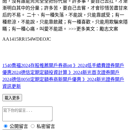
雨，沒有誰能完完全全把你代替。許多事，要自己去扛，才漸
漸明白其中的分量；許多苦，要自己去嘗，才會珍惜苦盡甘來
后的不易。 二十、有一種失落，不能說，只能靠感受；有一
種悲涼，不能說，只能靠斂藏；有一種喜歡，只能用欺騙來隱
瞞；有一種心痛，叫愛不能語。 >>>更多美文：勵志文案
AA1415RR154WDEOJC
1540喬福2024存股推薦開戶券商ptt 》2024低手續費證券開戶
優惠
2024德信定期定額投資計算 》2024新光首次證券開戶
2024德信0050定期定額券商新開戶優惠 》2024新光證券開戶
資訊更新
載入更多
公開留言
私密留言