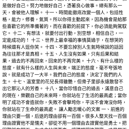
是做好自己。努力地做好自己，憑著良心做事。總有那么一
天，會被他人理解。 十一、時間能徹底改變一個人，包括性
格，能力，修養，氣質。所以你得主動起來，因為機會是給那
些喜歡它的所準備著的，而在喜歡的前提下，你必須能夠駕馭
它。 十二、有想法，就要付出行動，別空想，相信自己，一
定能成功的！ 十三、世界上最幸福的事情莫過于，在想哭的
時候還有人逗你笑。 十四、不要忘掉別人生氣時候說的話因
為往往那才是真相。 十五、人生沒有如果，只有后果和結
果，過去的不再回來，回來的不再完美。 十六、有什么樣的
態度，就有什么樣的人生與未來。端正的態度，毫不夸張地
說。就是成功了一大半。我們自己的態度，決定了我們的人
生。 十七、溫室里的花兒長得雖艷，但骨子里卻永遠散發不
出它那沁人的芳香。 十八、當你珍惜自己的過去，滿意自己
的現在，樂觀自己的未來時，你就站在了生活的最高處；當你
明了成功不會造就你，失敗不會擊垮你，平淡不會淹沒你時，
你就站在了生命的最高處。 讓人勵志暖心的文案 一、前進的
理由只要一個，后退的理由卻有一百個。很多人整天找一百個
理由證實他不是懦夫，卻從不用一個理由去證實他是勇士。把