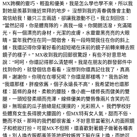
MX跨欄的靈巧、輕盈和優美，我是怎么學也學不來，所以我
對她是羨慕到幾近崇拜的地步。 沒想到我的青春偶像會主動
寫信給我！雖只三言兩語，卻讓我激動不已。我立刻回信：
“當然記得，你是體育隊的，高我一級。你開朗活潑，充滿陽
光，有一個漂亮的身材，光潔的皮膚，水靈靈黑亮亮的大眼
睛。當年我們住在同一間宿舍，有一段時間我住在你的斜上
鋪，我還記得你穿著好看的超短裙在床前的鏡子前轉來轉去照
鏡子的樣子。” MX收到我的回郵很驚訝，有些不好意思地
說：“呵呵，你還記得那么清楚啊。我是在朋友的群發郵件中
找到你的，就發個信息看看，沒想到你還真記住我了，真高
興，謝謝你。你現在在哪兒呢？你還是那樣嗎？” 我告訴她
“我還那樣，胖瘦依舊，個子永遠長不高”，我希望她也還那
樣：苗條的身材、柔軟的腰肢，像小鹿一樣修長而健美的雙
腿，一頭短發柔順而亮澤，線條優美的雙唇像兩片含笑的花
瓣，無瑕疵的瓜子臉總是紅撲撲的，光彩照人。 我們學校好
些體育女生長得膀大腰圓的，但MX特有女人氣，甜而不俗、
艷而不妖。那時的我們都很害羞，不好意思當著別人的面照鏡
子和梳妝打扮。可是MX不但照，還喜歡對著鏡子做著各種表
情。別人換衣服都羞答答地把蚊帳放下躲在床上換，而她可