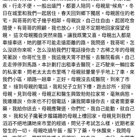
疾，行走不便，一般出遠門，都要人陪同。母親是“候鳥”，冬
日在城里和我們一起居住，春天回到鄉下獨居。母親居住的老
宅，與哥哥的宅子幾乎相鄰。母親說，自己住自由，起居吃食
隨便。有哥哥的照顧，我也放心，只是不定期地回家探望母
親。 這次母親獨自突然來臨，讓我既驚又喜。母親出入都是
車接車送，她的腿不可能走遠距離的路。我問道，我哥呢，怎
么沒送你來呢，怎么沒給我們打電話接你去？古稀之年的母親
笑著說，你哥忙生意，我這幾天胃不舒服，去醫院看病，自己
走走停停到馬路，本計劃打出租車去醫院，正巧駛來一輛拉客
的私家車，問老太太去市里嗎？母親就暈暈乎乎地上了車，來
我們小區，順路一趟車，正好。母親沒去成醫院，到來了市
里。 接到母親的電話，我和兒子立刻下樓，跑去診所，迎接
母親。見到母親，母親正和醫生興致勃勃拉家常，毫無病態。
我連連說，你來也不打個電話，讓我開車接你去，或者需要拿
藥，我給你送去。母親應聲道，你們忙，我自己能動，就自己
來。 我和兒子攙著步履蹣跚的母親上樓回家。母親見到我們
滔滔不絕地講她來市里的經過，問兒子考試怎么樣，近期老家
發生的一切。 母親吃過午飯，服下了藥，午休醒來，我問母