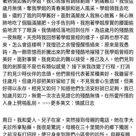
著熱情如舊的學姐，我心底像有鋼絲劃過，刺痛難忍，我恨這
歲月無情，奪我學姐的青春美貌和迷人風采。學姐領我去吃
飯，還約了我的同學舊好。面對滿屋故人我無心敘舊，無心無
肺地吃了個腦滿腸肥。分手告別時，我抱著學姐厚實的腰圍偷
偷地流下了眼淚。我情緒低落地回到住所，為這歲月的殘酷我
一夜無眠，天亮時我回想著學姐曾經的樣子，卻再也想不起
來，怎么會這樣啊？我惶恐之余慢慢醒悟過來：原來是我愚
鈍，為一飽思憶而折騰出來的聚會殘酷地摧殘了我學姐曾經的
美好。面對事實，我竟如此的難以接受。推己及人，他們見到
我的剎那是不是也有類似感覺？ 接下來我改變了行程，打消
了約見少時伙伴的念頭。他們曾經代表著某種美好，我雖留不
住歲月，但歲月卻把美好留給了我，不見我會心生遺憾，但美
好得以永存。相見又如何？知道他們生活安好就已足夠，我已
知歲月如刀，無需一次次去見證它的殘酷無情，在所愛所惜的
人身上劈啪亂削。 >>>更多美文：情感日志
周日，我和愛人、兒子在家，突然接到母親的電話，她在李大
夫診所拿點藥。我很是驚詫，母親在三十里開外的鄉下獨居，
之前沒有打招呼，便只身來到我們小區旁的診所。 母親有腿