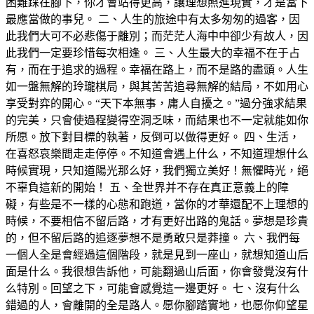
困難踩在腳下，你才會站得更高，讓理想照進現實，才是當下
最應當做的事兒。 二、人生的旅途中有太多匆匆的過客，因
此我們大可不必悲傷于離別；而茫茫人海中中卻少有故人，因
此我們一定要珍惜每次相逢。 三、人生最大的幸福不在于占
有，而在于追求的過程。幸福在路上，而不是路的盡頭。人生
如一盤無解的玲瓏棋局，與其苦苦追尋無解的結局，不如用心
享受對弈的開心。“天下本無事，庸人自擾之。”過分強求結果
的完美，只會使過程變得空洞乏味，而結果也不一定就能如你
所愿。放下對目標的執著，反倒可以做得更好。 四、生活，
在喜怒哀樂間走走停停。不知道會遇上什么，不知道理想什么
時候實現，只知道陽光那么好，我們獨立美好！無懼時光，絕
不辜負這新的開始！ 五、全世界并不存在真正意義上的障
礙，有些是不一樣的心態和跑道，當你的才華還配不上理想的
時候，不要相信不留后路，才有更好出路的鬼話。夢想是珍貴
的，但不留后路的追逐夢想不是勇敢只是莽撞。 六、我們每
一個人全是會經過這個階段，就是見到一座山，就想知道山后
面是什么。我很想告訴他，可能翻過山后面，你會發覺沒有什
么特別。回望之下，可能會感覺這一邊更好。 七、沒有什么
錯過的人，會離開的全是路人。愿你腳踏實地，也愿你仰望星