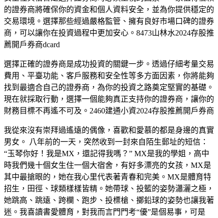
的證券商將確保你的資金和個人資料安全，並為你提供穩定的
交易環境。選擇那些經過嚴格監管、擁有良好市場口碑的證券
商，可以讓你在投資過程中更加安心。8473山林水2024存股推
薦開戶券商dcard
選擇正確的證券商是成功投資的關鍵一步。透過仔細考量交易
費用、平臺功能、客戶服務和安全性等多方面因素，你將能夠
找到最適合自己的證券商，為你的投資之路奠定堅實的基礎。
現在就採取行動，選擇一個能夠真正支持你的證券商，讓你的
財務目標不再遙不可及。2460建通小資2024存股推薦開戶券商
我從來沒有崇拜過遙遠的偶像，喜歡和愛慕的都是身邊的真實
男女。 八年前的一天，突然收到一封來自陌生郵址的短信：
“玉琴你好！我是MX，還記得我嗎？” MX是我的學姐，高中
時我們幾十個女生住一個大宿舍，有好多漂亮的女孩，MX是
其中最搶眼的，她在我心里代表著青春和完美。MX是體育特
招生，田徑、球類樣樣皆精。她帶球、投籃的姿勢瀟灑之極，
她跳高、跳遠、跨欄、跑步、投標槍、擲鉛球的姿勢也讓我著
迷。我喜讀書愛體育，對我而言門門考“優”是個易事，可是