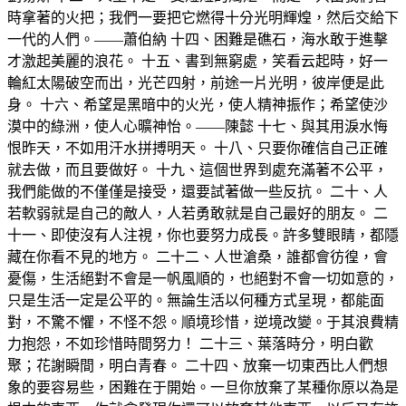
時拿著的火把；我們一要把它燃得十分光明輝煌，然后交給下
一代的人們。——蕭伯納 十四、困難是礁石，海水敢于進擊
才激起美麗的浪花。 十五、書到無窮處，笑看云起時，好一
輪紅太陽破空而出，光芒四射，前途一片光明，彼岸便是此
身。 十六、希望是黑暗中的火光，使人精神振作；希望使沙
漠中的綠洲，使人心曠神怡。——陳懿 十七、與其用淚水悔
恨昨天，不如用汗水拼搏明天。 十八、只要你確信自己正確
就去做，而且要做好。 十九、這個世界到處充滿著不公平，
我們能做的不僅僅是接受，還要試著做一些反抗。 二十、人
若軟弱就是自己的敵人，人若勇敢就是自己最好的朋友。 二
十一、即使沒有人注視，你也要努力成長。許多雙眼睛，都隱
藏在你看不見的地方。 二十二、人世滄桑，誰都會彷徨，會
憂傷，生活絕對不會是一帆風順的，也絕對不會一切如意的，
只是生活一定是公平的。無論生活以何種方式呈現，都能面
對，不驚不懼，不怪不怨。順境珍惜，逆境改變。于其浪費精
力抱怨，不如珍惜時間努力！ 二十三、葉落時分，明白歡
聚；花謝瞬間，明白青春。 二十四、放棄一切東西比人們想
象的要容易些，困難在于開始。一旦你放棄了某種你原以為是