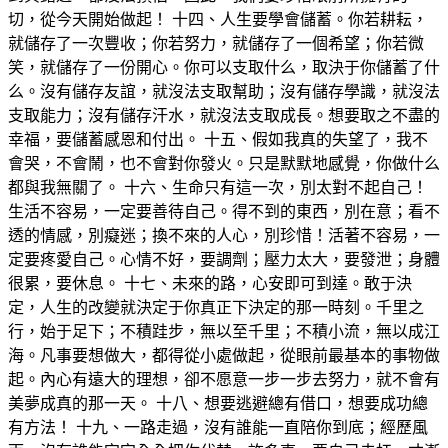
切，從今天開始做起！ 十四、人生要學會儲蓄。你若耕耘，
就儲存了一次豐收；你若努力，就儲存了一個希望；你若微
笑，就儲存了一份開心。你可以支取什么，取決于你儲蓄了什
么。沒有儲存友誼，就沒法支取幫助；沒有儲存學識，就沒法
支取能力；沒有儲存汗水，就沒法支取成長。想要取之不盡的
幸福，要儲蓄感恩和付出。 十五、假如我真的失望了，我不
會哭，不會鬧，也不會對你發火。只是默默地感覺，你做什么
都與我無關了。 十六、生命只有這一次，別太對不起自己！
生活不容易，一定要善待自己。得不到的東西，別在意；看不
透的情感，別癡迷；換不來的人心，別珍惜！活著不容易，一
定要疼愛自己。心情不好，要調劑；壓力太大，要發泄；身體
很累，要休息。 十七、未來的路，心安即可到達。敢于決
定，人生的改變就決定于你真正下決定的那一時刻。千里之
行，始于足下；不積跬步，無以至千里；不積小流，無以成江
海。凡事要想做大，都得從小處做起，從眼前最基本的事物做
起。內心有遠大的理想，卻不愿意一步一步去努力，就不會有
美夢成真的那一天。 十八、想要逃避總有借口，想要成功總
有方法！ 十九、一路走過，沒有誰能一直陪你到底；經歷風