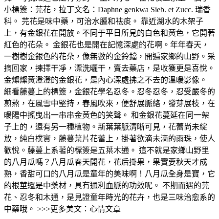
小標簽：芫花，拉丁文名：Daphne genkwa Sieb. et Zucc. 瑞香
科。 芫花是味中藥，可治水腫和祛痰。 靠近湖水的木架子
上，有金銀花在開放。不同于平日所見的白色和黃色，它開著
紅色的花朵。 金銀花也是開在記憶深處的花啊。年年春天，
一樹樹金銀色的花朵，像無數的金鈴鐺，開遍家鄉的山野。采
摘回家，揀擇干凈，漂洗曬干，賣去藥店，是收獲更是喜悅。
金燦燦黃澄澄的金銀花，是內心深處拂之不去的溫暖影像。
細看藤蔓上的標簽，金銀花學名忍冬。忍冬忍冬，忍受嚴冬的
煎熬，在風雪中堅持，春風吹來，便舒展脈絡，發芽展枝，在
暖陽中搖曳出一串串金黃色的笑聲。 和金銀花蔓延在同一架
子上的，還有另一種植物。新葉葉脈清晰可見，花蕾尚未綻
放，純白樸實，藤蔓葉片花蕾上，掛著欲滴未滴的雨珠，使人
歡悅。藤蔓上系著的標簽是五葉木通。 這不就是家鄉山野里
的八月瓜嗎？八月瓜春天開花，花后掛果，果實要秋天才成
熟，香甜可口的八月瓜是童年的美味啊！八月瓜全身是寶，它
的根莖還是中藥材，具有通利血脈的功效呢。 不期而遇的芫
花、忍冬和木通，是見證童年時光的花卉，也是三味治愈系的
中藥哦。 >>>更多美文：心情文章