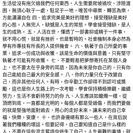
生活從沒有拖欠過我們任何東西，人生需要爬坡過坎、涉險渡
困，無須心耿于一處，駐足于一地，唯苦中尋樂、轉苦為樂，
方能瀟灑自在 四、追求完美是美好的理想，接受殘缺是美好
的心態。人無完人，缺憾是人生的常態。學會接受殘缺，是人
生的成熟。 五、人活在世，懂透了一部書抑或精于一件事，
就不用心慌，就是有挫折，也是暫時的。社會機制本身必然為
學有所專技有所長的人提供機會。 六、執著于自己所愛的事
業，追求一份成功與收獲，該是生命的價值與意義，只有堅守
執著才可能有所收獲。 七、不要輕易把夢想寄托在某個人身
上，也不要太在乎身旁的耳語，因為未來是你自己的，只有你
自己能給自己最大的安全感。 八、你的力量只在于改變自
己，而非其他任何人。有時，你辛勤工作卻得不到認可或獎
勵，這也是你人生路上的一次考驗，學會保持積極樂觀，繼續
努力，生活不會虧待努力的你 九、人生應該如蠟燭一樣，從
頂燃到底，一直都是光明的。每個人都是受過傷，而我們要做
的就是堅強地面對過去，用心的走好未來。讓未來的自己幸
福，快樂，安康。 十、也許身邊總有那么一些人，在背后說
著我們種種的壞話。但要記得，自己要知道自己是什么樣的
人，不要在這些流言蜚語中迷失了自己。人生最難的事情，就