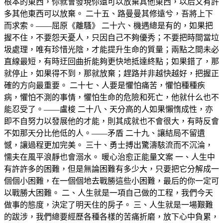
根本的東西，你就會發現你還可以放棄其他東西，以后又有許
多其他東西可以放棄。 二十五、路曼曼其修遠兮，吾將上下
而求索。——屈原《離騷》 二十六、機遇總是有的，如果把
握不住，不要怨天憂人，只因自己不夠優秀；不要把時間當垃
圾處理，唯有珍惜光陰，才能提升生命的質量；兩點之間未必
直線最短，有時迂回曲折能夠更快地抵達終點；如果錯了，那
就停止，如果得不到，那就放棄；趕路并非越快越好，把握正
確的方向最重要。 二十七、人要是懼怕痛苦，懼怕種種疾
病，懼怕不測的事情，懼怕生命的危險和死亡，他就什么也不
能忍受了。——盧梭 二十八、天分高的人如果懶惰成性，亦
即不自努力以發展他的才能，則其成就也不會很大，有時反會
不如那天分比他低的人。——矛盾 二十九、讓結局不留遺
憾，讓過程更加完美。 三十、勇士搏出驚濤駭流而不沉淪，
懦夫在風平浪靜也會溺水。 暖心治愈正能量文案 一、人生中
有許許多的困難，但是無論困難有多少大，只要把它分解成一
個個小困難，在一個個地去戰勝這些小困難，最后的你一定可
以戰勝大困難。 二、人生就是一項自己做的工程，我們今天
做事的態度，決定了明天住的房子。 三、人生就是一場艱難
的跋涉，我們總要經歷各種各樣的苦痛折磨，放下心中負累，