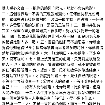
勵志暖心文案 一、把你的臉迎向陽光，那就不會有陰影。
二、這個世界唯一不變的真理就是變化，任何優勢都是暫時
的。當你在占有這個優勢時，必須爭取主動，再占據下一個優
勢，這需要前瞻的決斷力，需要的是智慧！ 三、世事并沒有
完美，但盡心盡力就是最美。很多時，努力是我們唯一的選
擇。 四、如果說我懂得的道理比別人多一點，那是因為我犯
的錯誤比別人多一點。 五、書讀的越多而不加思索，你就會
覺得你知道得很多；但當你讀書而思考越多的時候，你就會清
楚地看到你知道得很少。 六、無論明日，有多落魄，至少今
天，沒有蹉跎。 七、世上沒有絕望的處境，只有對處境絕望
的人。 八、當你站的夠高，看得夠遠的時候，就不會被眼前
的任何障礙所阻。 九、或許，當一段不知疲倦的旅途結束，
只有站在終點的人，才會感覺到累。 十、蒙住自己的眼睛，
不等于世界就漆黑一團；蒙住別人的眼睛，不等于光明就屬于
自己！ 十一、總有人比你好看，比你聰明，比你年輕，但沒
人能取代你。 十二、人生并不像火車要通過每個站似的經過
每一個生活階段。人生總是直向前行走，從不留下什么。——
劉易斯 十三、人生不是一支短短的燭炬，而是一只由我們暫