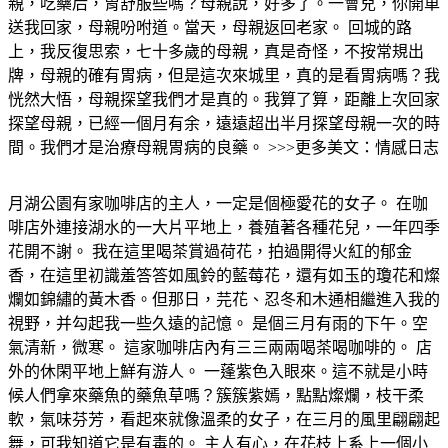
親，吃藥后，胃舒服些嗎？母親說，好多了。一會兒，你開車
送我回家，母親吩咐道。當天，母親返回老家。 回城的路
上，我反復思索，七十多歲的母親，真是奇怪，不按常規出
牌，母親的確有胃病，但是這次來城里，真的是看胃病嗎？我
恍然大悟，母親探望我們才是真的。我算了算，距離上次回家
探望母親，已經一個月有余，遠遠超出半月探望母親一次的時
間。我們才是治療母親胃病的良藥。 >>>更多美文：情感日志
月湖公園有家咖啡店的主人，一定是個極愛花的女子。 在咖
啡店外連接湖水的一大片平地上，養殖著各種花兒，一年四季
花開不謝。 我在這里喝茶賞過荷花，拍過開得火紅的郁金
香，在這里初識羞答答如風鈴的藍莓花，還有如玉的瓊花和燦
爛如錦繡的黃木香。但那日，芫花、忍冬和木通相繼進入我的
視野，并勾起我一些久遠的記憶。 是個三月有雨的下午。空
氣清新，微寒。 這家咖啡店內有三三兩兩喝茶喝咖啡的。 店
外的休閑平地上鮮有游人。 一蓬紫色入眼來。這不就是小時
候人們拿來藥魚的藥魚草嗎？簇簇紫嫣，點點燦爛，枝干柔
軟，氣味芬芳，看起來就像溫柔的女子，在三月的風里翩翩起
舞，可我知道它是有毒的。 主人有心，在花枝上系上一個小