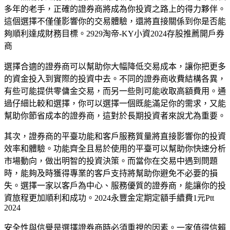
多年的老手，正確的證券商將成為你投資之路上的得力夥伴。
這個選擇不僅僅影響你的交易體驗，還將直接關係到你是否能
夠順利達成財務目標。2929淘帝-KY小資2024存股推薦開戶券
商
選擇合適的證券商可以幫助你大幅降低交易成本，讓你把更多
的資金投入到實際的投資中去。不同的證券商收費結構各異，
有些可能提供零傭金交易，而另一些則可能收取高額費用。通
過仔細比較和選擇，你可以選擇一個既能滿足你的需求，又能
幫助你節省成本的證券商，這對於長期投資者來說尤為重要。
其次，證券商的平臺功能和客戶服務質量將直接影響你的投資
效率和體驗。功能齊全且易於使用的平臺可以幫助你快速分析
市場動向，做出明智的投資決策。而當你在交易中遇到問題
時，能夠及時獲得專業的客戶支持將幫助你避免不必要的損
失。選擇一家以客戶為中心、服務優質的證券商，能讓你的投
資旅程更加順利和成功。2024永豐金定期定額手續費1元Ptt
2024
安全性與信譽是選擇證券商時必須重視的因素。一家值得信賴